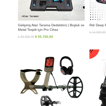
Gelişmiş Alan Tarama Dedektörü | Boşluk ve
Rdr Deep P
Metal Tespiti için Pro Cihaz
₺
14.500,00
Orijinal
Şu
₺
55.700,00
₺
65.000,00
fiyat:
andaki
₺ 65.000,00.
fiyat:
₺ 55.700,00.