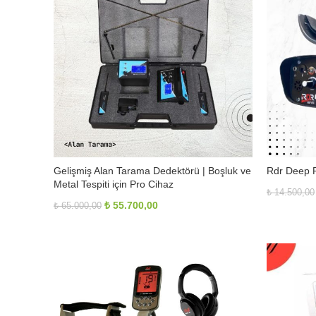
Gelişmiş Alan Tarama Dedektörü | Boşluk ve
Rdr Deep P
Metal Tespiti için Pro Cihaz
₺
14.500,00
Orijinal
Şu
₺
55.700,00
₺
65.000,00
fiyat:
andaki
₺ 65.000,00.
fiyat:
₺ 55.700,00.