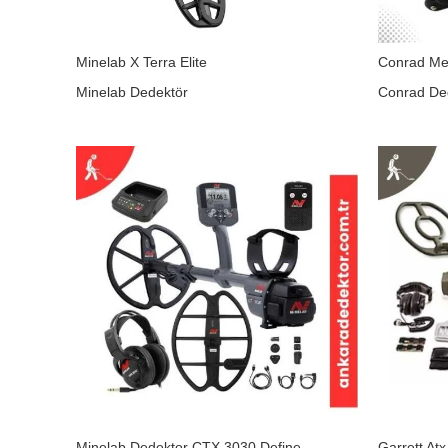
Minelab X Terra Elite
Conrad Me
Minelab Dedektör
Conrad De
Minelab Dedektor CTX 3030 Define
Garrett Atx