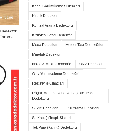
Kanal Görüntüleme Sistemleri
Kiralık Dedektör
Kumsal Arama Dedektörü
 Dedektör
Kızılötesi Lazer Dedektör
n Tarama
Mega Detection
Meteor Taşı Dedektörleri
Minelab Dedektör
Nokta & Makro Dedektör
OKM Dedektör
Olay Yeri İnceleme Dedektörü
Rezistivite Cihazları
00.
Rögar, Menhol, Vana Ve Buşakle Tespit
Dedektörü
Su Altı Dedektörü
Su Arama Cihazları
Su Kaçağı Tespit Sistemi
Tek Para (Kalıntı) Dedektörü