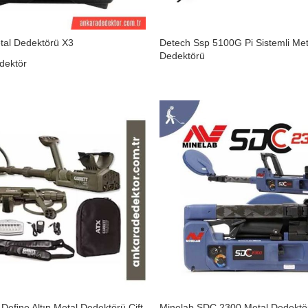
tal Dedektörü X3
Detech Ssp 5100G Pi Sistemli Met
Dedektörü
dektör
 Define Altın Metal Dedektörü Çift
Minelab SDC 2300 Metal Dedektö