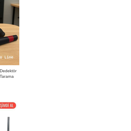
 Dedektör
n Tarama
00.