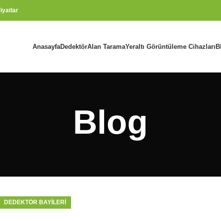
iyatlar
Anasayfa
Dedektör
Alan Tarama
Yeraltı Görüntüleme Cihazları
B
Blog
DEDEKTÖR BAYILERI