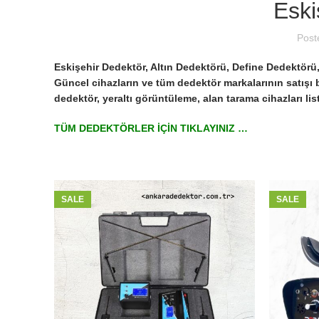
Eski
Post
Eskişehir Dedektör, Altın Dedektörü, Define Dedektörü
Güncel cihazların ve tüm dedektör markalarının satışı
dedektör, yeraltı görüntüleme, alan tarama cihazları lis
TÜM DEDEKTÖRLER İÇİN TIKLAYINIZ …
SALE
SALE