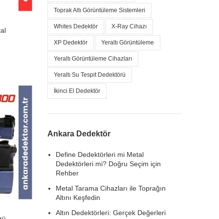
Toprak Altı Görüntüleme Sistemleri
Whites Dedektör
X-Ray Cihazı
al
XP Dedektör
Yeraltı Görüntüleme
Yeraltı Görüntüleme Cihazları
Yeraltı Su Tespit Dedektörü
İkinci El Dedektör
Ankara Dedektör
Define Dedektörleri mi Metal
Dedektörleri mi? Doğru Seçim için
Rehber
Metal Tarama Cihazları ile Toprağın
Altını Keşfedin
Altın Dedektörleri: Gerçek Değerleri
rü