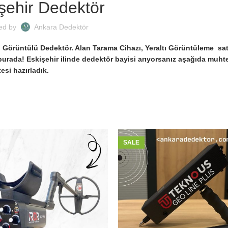
şehir Dedektör
ed by
Ankara Dedektör
, Görüntülü Dedektör. Alan Tarama Cihazı, Yeraltı Görüntüleme sat
 burada! Eskişehir ilinde dedektör bayisi arıyorsanız aşağıda muh
tesi hazırladık.
SALE