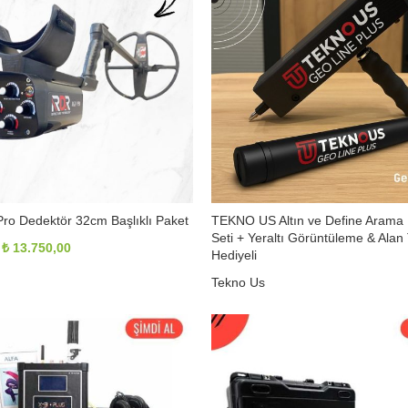
ro Dedektör 32cm Başlıklı Paket
TEKNO US Altın ve Define Arama
Seti + Yeraltı Görüntüleme & Ala
Orijinal
Şu
₺
13.750,00
Hediyeli
fiyat:
andaki
Tekno Us
₺ 14.500,00.
fiyat:
Orijinal
Şu
₺
96.500,00
₺
120.000,00
₺ 13.750,00.
fiyat:
andaki
₺ 120.000,00.
fiyat:
₺ 96.500,