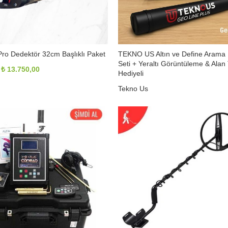
ro Dedektör 32cm Başlıklı Paket
TEKNO US Altın ve Define Arama
Seti + Yeraltı Görüntüleme & Ala
Orijinal
Şu
₺
13.750,00
Hediyeli
fiyat:
andaki
Tekno Us
₺ 14.500,00.
fiyat:
Orijinal
Şu
₺
96.500,00
₺
120.000,00
₺ 13.750,00.
fiyat:
andaki
₺ 120.000,00.
fiyat:
₺ 96.500,