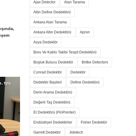
Ajax Detector
Alan Tarama
Altın Define Dedektörü
Ankara Alan Tarama
ışında,
Ankara Altın Dedektörü
Apron
teşem
Asya Dedektör
Boru Ve Kablo Takibi Tespit Dedektörü
Boşluk Bulucu Dedektör
Britbe Detectors
Conrad Dedektör
Dedektör
Dedektör Bayileri
Define Dedektörü
Derin Arama Dedektörü
Değerli Taş Dedektörü
El Dedektörü (PinPointer)
Endüstriyel Dedektörler
Fisher Dedektör
Garrett Dedektör
Jidetech