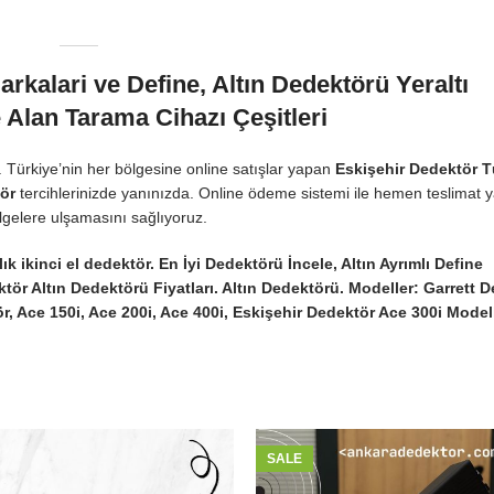
₺
0,00
kalari ve Define, Altın Dedektörü Yeraltı
 Alan Tarama Cihazı Çeşitleri
. Türkiye’nin her bölgesine online satışlar yapan
Eskişehir Dedektör
T
ör
tercihlerinizde yanınızda. Online ödeme sistemi ile hemen teslimat 
lgelere ulşamasını sağlıyoruz.
lık ikinci el dedektör. En İyi Dedektörü İncele, Altın Ayrımlı Define
tör Altın Dedektörü Fiyatları. Altın Dedektörü. Modeller:
Garrett D
ör, Ace 150i, Ace 200i, Ace 400i, Eskişehir Dedektör Ace 300i Model
SALE