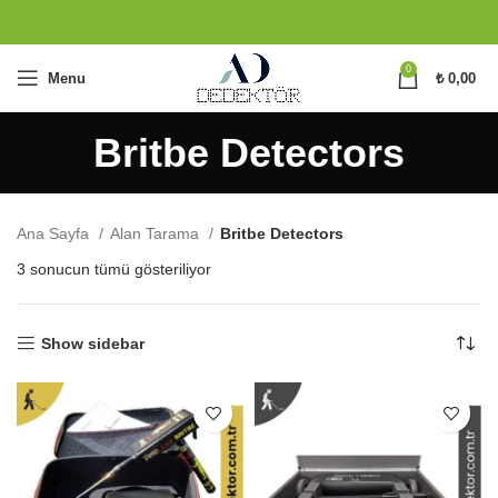
0
Menu
₺
0,00
Britbe Detectors
Ana Sayfa
Alan Tarama
Britbe Detectors
En
3 sonucun tümü gösteriliyor
yeniye
göre
sıralandı
Show sidebar