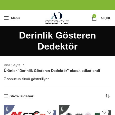
0
Menu
₺
0,00
Derinlik Gösteren
Dedektör
Ana Sayfa
Ürünler “Derinlik Gösteren Dedektör” olarak etiketlendi
En
7 sonucun tümü gösteriliyor
yeniye
göre
sıralandı
Show sidebar