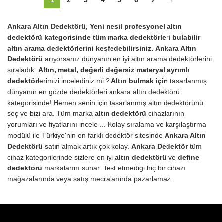
1
2
3
4
5
6
7
→
Ankara Altın Dedektörü
, Yeni nesil profesyonel altın
dedektörü kategorisinde tüm marka dedektörleri bulabilir
altın arama dedektörlerini keşfedebilirsiniz.
Ankara Altın
Dedektörü
arıyorsanız dünyanın en iyi altın arama dedektörlerini
sıraladık.
Altın, metal, değerli değersiz materyal ayrımlı
dedektör
lerimizi incelediniz mi ?
Altın bulmak için
tasarlanmış
dünyanın en gözde dedektörleri ankara altın dedektörü
kategorisinde! Hemen senin için tasarlanmış altın dedektörünü
seç ve bizi ara. Tüm marka
altın dedektörü
cihazlarının
yorumları ve fiyatlarını incele ... Kolay sıralama ve karşılaştırma
modülü ile Türkiye'nin en farklı dedektör sitesinde
Ankara Altın
Dedektörü
satın almak artık çok kolay.
Ankara Dedektör
tüm
cihaz kategorilerinde sizlere en iyi
altın dedektörü
ve
define
dedektörü
markalarını sunar. Test etmediği hiç bir cihazı
mağazalarında veya satış mecralarında pazarlamaz.