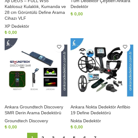
Xp DEUS – FULL WS5
Tüm Dedektör Çeşitleri Ankara
Kablosuz Kulaklık, Kumanda ve
Dedektör
28 cm Görüntülü Define Arama
₺
0,00
Cihazı VLF
XP Dedektör
₺
0,00
Ankara Groundtech Discovery
Ankara Nokta Dedektör Anfibio
SMR Derin Arama Dedektörü
19 Define Dedektörü
Groundtech Discovery
Nokta Dedektör
₺
0,00
₺
0,00