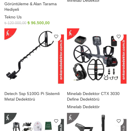
Minelab Dedektör
Görüntüleme & Alan Tarama
Hediyeli
Tekno Us
Orijinal
Şu
₺
96.500,00
₺
120.000,00
fiyat:
andaki
₺ 120.000,00.
fiyat:
₺ 96.500,00.
Detech Ssp 5100G Pi Sistemli
Minelab Dedektor CTX 3030
Metal Dedektörü
Define Dedektörü
Minelab Dedektör