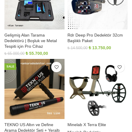
Gelişmiş Alan Tarama
Rdr Deep Pro Dedektör 32cm
Dedektörü | Boşluk ve Metal
Başlıklı Paket
Tespiti için Pro Cihaz
Orijinal
Şu
₺
13.750,00
₺
14.500,00
fiyat:
andaki
Orijinal
Şu
₺
55.700,00
₺
65.000,00
₺ 14.500,00.
fiyat:
fiyat:
andaki
₺ 13.750,0
₺ 65.000,00.
fiyat:
SALE
₺ 55.700,00.
TEKNO US Altın ve Define
Minelab X Terra Elite
Arama Dedektör Seti + Yeraltı