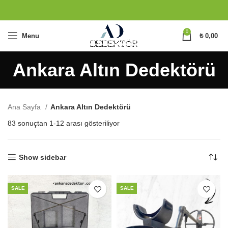
0
Menu
₺
0,00
Ankara Altın Dedektörü
Ana Sayfa
Ankara Altın Dedektörü
En
83 sonuçtan 1-12 arası gösteriliyor
yeniye
göre
sıralandı
Show sidebar
SALE
SALE