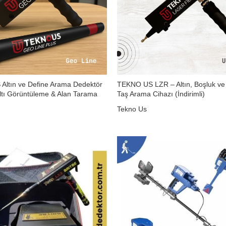
Altın ve Define Arama Dedektör
TEKNO US LZR – Altın, Boşluk ve
altı Görüntüleme & Alan Tarama
Taş Arama Cihazı (İndirimli)
Tekno Us
Orijinal
Şu
₺
138.360,00
₺
150.000,00
Orijinal
Şu
₺
96.500,00
0
fiyat:
andaki
fiyat:
andaki
₺ 150.000,00.
fiyat:
₺ 120.000,00.
fiyat:
₺ 138.3
₺ 96.500,00.