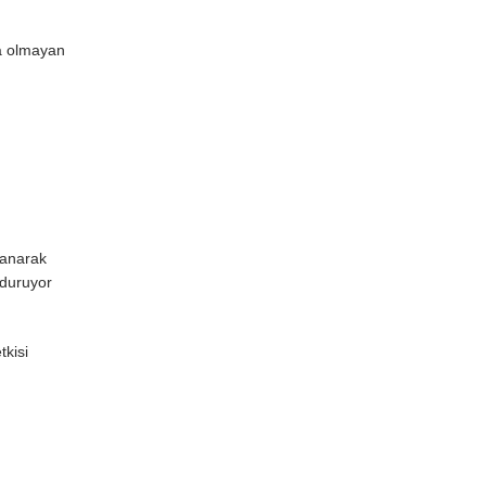
ma olmayan
lanarak
 duruyor
tkisi