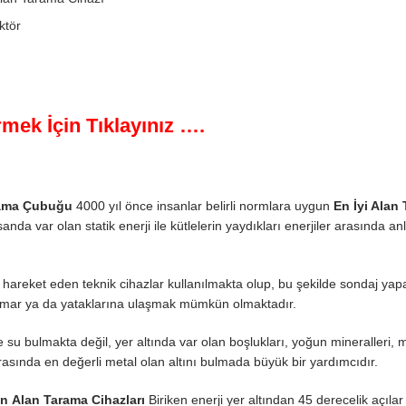
ktör
mek İçin Tıklayınız ….
rama Çubuğu
4000 yıl önce insanlar belirli normlara uygun
En İyi Alan
da var olan statik enerji ile kütlelerin yaydıkları enerjiler arasında anla
areket eden teknik cihazlar kullanılmakta olup, bu şekilde sondaj yap
damar ya da yataklarına ulaşmak mümkün olmaktadır.
 su bulmakta değil, yer altında var olan boşlukları, yoğun mineralleri, 
rasında en değerli metal olan altını bulmada büyük bir yardımcıdır.
an
Alan Tarama Cihazları
Biriken enerji yer altından 45 derecelik açılar 