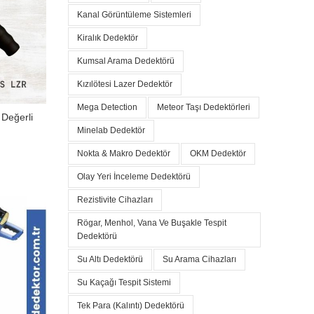
Kanal Görüntüleme Sistemleri
Kiralık Dedektör
Kumsal Arama Dedektörü
Kızılötesi Lazer Dedektör
Mega Detection
Meteor Taşı Dedektörleri
 Değerli
Minelab Dedektör
Nokta & Makro Dedektör
OKM Dedektör
Olay Yeri İnceleme Dedektörü
Rezistivite Cihazları
Rögar, Menhol, Vana Ve Buşakle Tespit
60,00.
Dedektörü
Su Altı Dedektörü
Su Arama Cihazları
Su Kaçağı Tespit Sistemi
Tek Para (Kalıntı) Dedektörü