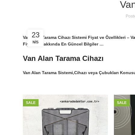
Van
Post
23
Van Alan Tarama Cihazı Sistemi Fiyat ve Özellikleri – V
NIS
Fiyatları Hakkında En Güncel Bilgiler …
Van Alan Tarama Cihazı
Van Alan Tarama Sistemi,Cihazı veya Çubukları Konusu
SALE
SALE