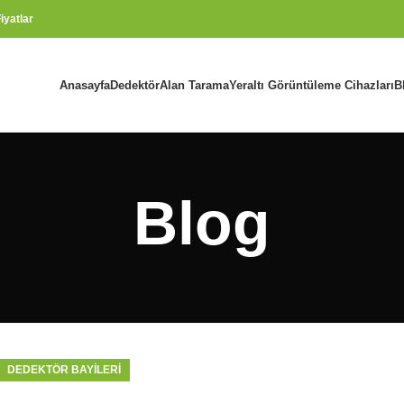
iyatlar
Anasayfa
Dedektör
Alan Tarama
Yeraltı Görüntüleme Cihazları
B
Blog
DEDEKTÖR BAYILERI