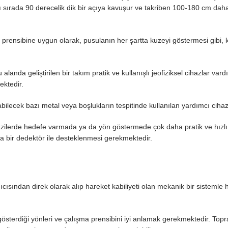
ı sırada 90 derecelik dik bir açıya kavuşur ve takriben 100-180 cm dah
prensibine uygun olarak, pusulanın her şartta kuzeyi göstermesi gibi,
anda geliştirilen bir takım pratik ve kullanışlı jeofiziksel cihazlar vardı
ektedir.
abilecek bazı metal veya boşlukların tespitinde kullanılan yardımcı cihaz
zilerde hedefe varmada ya da yön göstermede çok daha pratik ve hızl
aka bir dedektör ile desteklenmesi gerekmektedir.
lanıcısından direk olarak alıp hareket kabiliyeti olan mekanik bir sistemle 
österdiği yönleri ve çalışma prensibini iyi anlamak gerekmektedir. Topr