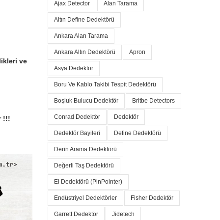
Ajax Detector
Alan Tarama
Altın Define Dedektörü
Ankara Alan Tarama
Ankara Altın Dedektörü
Apron
ikleri ve
Asya Dedektör
Boru Ve Kablo Takibi Tespit Dedektörü
Boşluk Bulucu Dedektör
Britbe Detectors
Conrad Dedektör
Dedektör
!!!
Dedektör Bayileri
Define Dedektörü
Derin Arama Dedektörü
Değerli Taş Dedektörü
El Dedektörü (PinPointer)
Endüstriyel Dedektörler
Fisher Dedektör
Garrett Dedektör
Jidetech