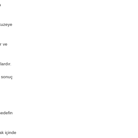
a
 kuzeye
r ve
lardır.
ı sonuç
hedefin
ak içinde