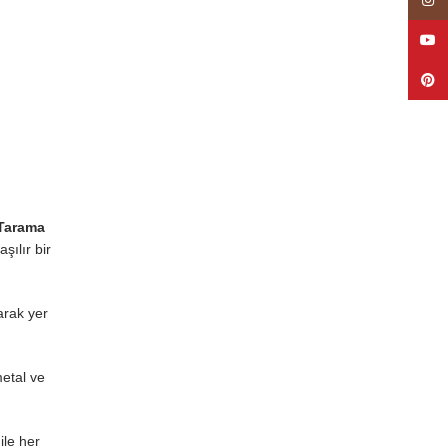
Insta
YouT
Pinte
 Tarama
şılır bir
arak yer
metal ve
ile her