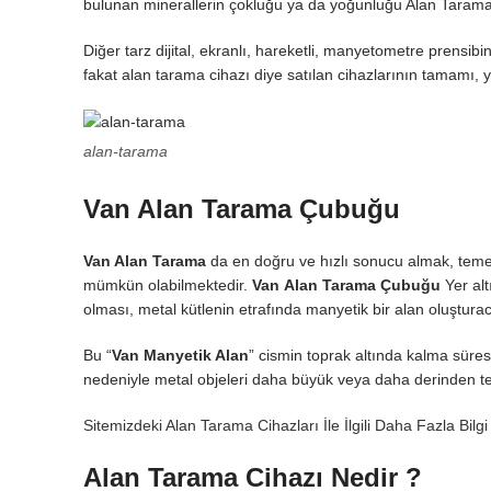
bulunan minerallerin çokluğu ya da yoğunluğu Alan Tarama 
Diğer tarz dijital, ekranlı, hareketli, manyetometre prensib
fakat alan tarama cihazı diye satılan cihazlarının tamamı, yan
alan-tarama
Van Alan Tarama Çubuğu
Van Alan Tarama
da en doğru ve hızlı sonucu almak, temel 
mümkün olabilmektedir.
Van
Alan Tarama Çubuğu
Yer al
olması, metal kütlenin etrafında manyetik bir alan oluşturac
Bu “
Van
Manyetik Alan
” cismin toprak altında kalma süre
nedeniyle metal objeleri daha büyük veya daha derinden t
Sitemizdeki Alan Tarama Cihazları İle İlgili Daha Fazla Bilg
Alan Tarama Cihazı Nedir ?