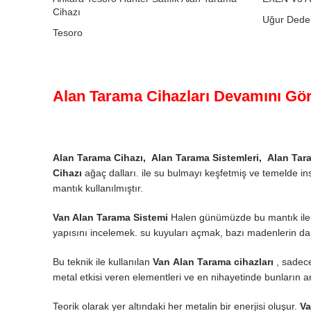
Cihazı
Uğur Dede
Tesoro
₺
0,00
₺
0,00
Alan Tarama Cihazları Devamını Gör
Alan Tarama Cihazı,
Alan Tarama Sistemleri,
Alan Ta
Cihazı
ağaç dalları. ile su bulmayı keşfetmiş ve temelde insan
mantık kullanılmıştır.
Van Alan Tarama Sistemi
Halen günümüzde bu mantık ile h
yapısını incelemek. su kuyuları açmak, bazı madenlerin 
Bu teknik ile kullanılan
Van
Alan Tarama cihazları
, sadece
metal etkisi veren elementleri ve en nihayetinde bunların a
Teorik olarak yer altındaki her metalin bir enerjisi oluşur.
V