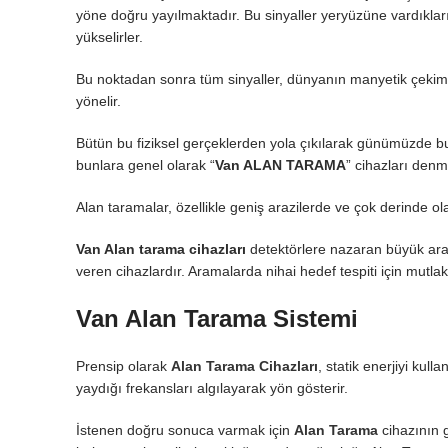
yöne doğru yayılmaktadır. Bu sinyaller yeryüzüne vardıklar
yükselirler.
Bu noktadan sonra tüm sinyaller, dünyanın manyetik çekim 
yönelir.
Bütün bu fiziksel gerçeklerden yola çıkılarak günümüzde bu al
bunlara genel olarak “
Van ALAN TARAMA
” cihazları denm
Alan taramalar, özellikle geniş arazilerde ve çok derinde ol
Van Alan tarama cihazları
detektörlere nazaran büyük ara
veren cihazlardır. Aramalarda nihai hedef tespiti için mutl
Van Alan Tarama Sistemi
Prensip olarak
Alan Tarama Cihazları
, statik enerjiyi kul
yaydığı frekansları algılayarak yön gösterir.
İstenen doğru sonuca varmak için
Alan Tarama
cihazının g