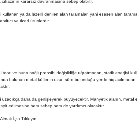
cihazının kararsız davranmasına sebep olabilir.
ini kullanan ya da lazerli denilen alan taramalar. yani esasen alan tara
ıltıcı ve ticari ürünlerdir.
teori ve buna bağlı prensibi değişikliğe uğratmadan, statik enerjiyi kul
tında bulunan metal kütlenin uzun süre bulunduğu yerde hiç açılmadan
aktır.
si uzadıkça daha da genişleyerek büyüyecektir. Manyetik alanın, metal e
espit edilmesine hem sebep hem de yardımcı olacaktır.
i Almak İçin Tıklayın…