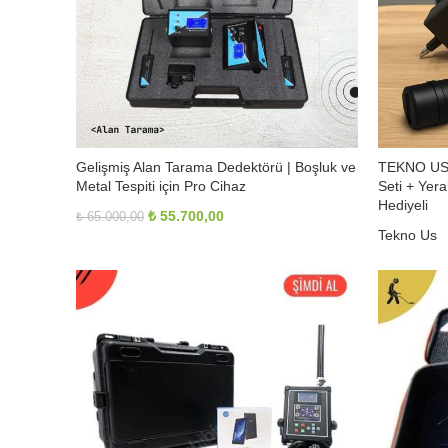
Gelişmiş Alan Tarama Dedektörü | Boşluk ve
TEKNO US 
Metal Tespiti için Pro Cihaz
Seti + Yer
Hediyeli
Orijinal
Şu
₺
55.700,00
₺
65.000,00
Tekno Us
fiyat:
andaki
₺
120.000,0
₺ 65.000,00.
fiyat:
₺ 55.700,00.