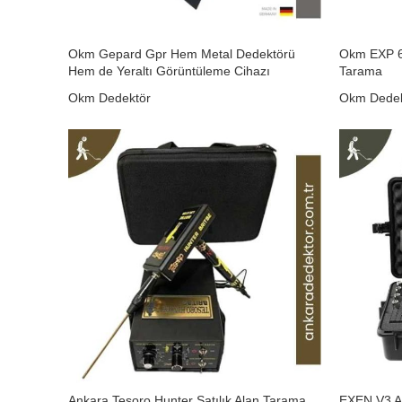
Okm Gepard Gpr Hem Metal Dedektörü
Okm EXP 60
Hem de Yeraltı Görüntüleme Cihazı
Tarama
Okm Dedektör
Okm Dedek
₺
0,00
₺
0,00
Ankara Tesoro Hunter Satılık Alan Tarama
EXEN V3 A