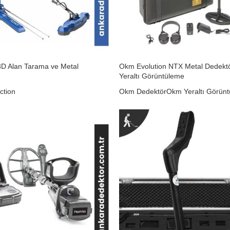
3D Alan Tarama ve Metal
Okm Evolution NTX Metal Dedekt
Yeraltı Görüntüleme
ction
Okm Dedektör
Okm Yeraltı Görün
₺
0,00