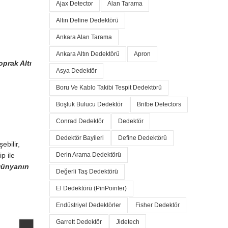
Ajax Detector
Alan Tarama
Altın Define Dedektörü
Ankara Alan Tarama
Ankara Altın Dedektörü
Apron
oprak Altı
Asya Dedektör
Boru Ve Kablo Takibi Tespit Dedektörü
Boşluk Bulucu Dedektör
Britbe Detectors
Conrad Dedektör
Dedektör
Dedektör Bayileri
Define Dedektörü
ebilir,
p ile
Derin Arama Dedektörü
 Dünyanın
Değerli Taş Dedektörü
El Dedektörü (PinPointer)
Endüstriyel Dedektörler
Fisher Dedektör
Garrett Dedektör
Jidetech