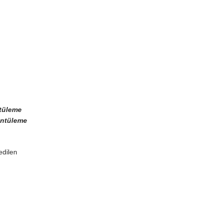
ntüleme
üntüleme
edilen