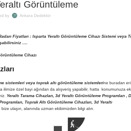
Yeraltı Görüntüleme
ed by
Ankara Dedektör
adarı Fiyatları : Isparta Yeraltı Görüntüleme Cihazı Sistemi veya T
abilirsiniz ….
Görüntüleme Cihazı
zları
eme sistemleri veya toprak altı görüntüleme sistemleri
ne buradan eriş
parta ilimize özel bayi ağından da alışveriş yapabilir, hatta konumunuza eki
niz.
Yeraltı Tarama Cihazları, 3d Yeraltı Görüntüleme Programları ,
Programları, Toprak Altı Görüntüleme Cihazları, 3d Yeraltı
ize ulaşın, alanında uzman ekibimizden bilgi alın.