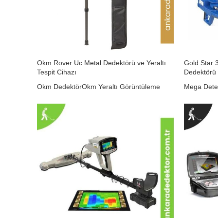
Okm Rover Uc Metal Dedektörü ve Yeraltı
Gold Star 
Tespit Cihazı
Dedektörü
Okm Dedektör
Okm Yeraltı Görüntüleme
Mega Dete
₺
0,00
₺
0,00