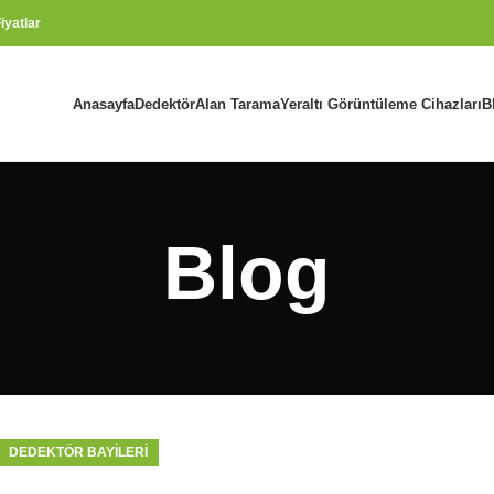
iyatlar
Anasayfa
Dedektör
Alan Tarama
Yeraltı Görüntüleme Cihazları
B
Blog
DEDEKTÖR BAYILERI