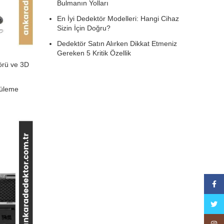
Bulmanın Yolları
En İyi Dedektör Modelleri: Hangi Cihaz
Sizin İçin Doğru?
Dedektör Satın Alırken Dikkat Etmeniz
Gereken 5 Kritik Özellik
örü ve 3D
tüleme
Face
Twitte