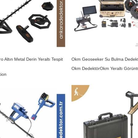
o Altın Metal Derin Yeraltı Tespit
Okm Geoseeker Su Bulma Dedek
Okm Dedektör
Okm Yeraltı Görün
tion
₺
0,00