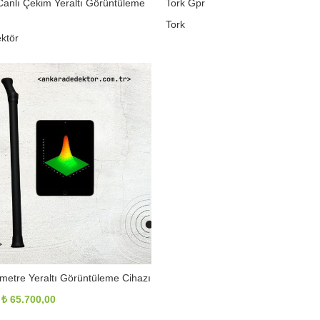
Canlı Çekim Yeraltı Görüntüleme
Tork Gpr
Tork
ktör
Orijinal
Şu
₺
8.271,00
₺
9.000,00
fiyat:
andaki
₺ 9.000,00.
fiyat:
₺ 8.271,00.
etre Yeraltı Görüntüleme Cihazı
Orijinal
Şu
₺
65.700,00
fiyat:
andaki