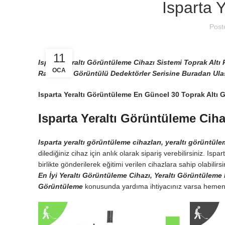
Isparta 
Post
11
Isparta Yeraltı Görüntüleme Cihazı Sistemi Toprak Altı R
OCA
Radarı 3D Görüntülü Dedektörler Serisine Buradan Ulaş
Isparta Yeraltı Görüntüleme En Güncel 30 Toprak Altı 
Isparta Yeraltı Görüntüleme Ciha
Isparta yeraltı görüntüleme cihazları, yeraltı görüntül
dilediğiniz cihaz için anlık olarak sipariş verebilirsiniz. Is
birlikte gönderilerek eğitimi verilen cihazlara sahip olabilirsi
En İyi Yeraltı Görüntüleme Cihazı, Yeraltı Görüntüleme 
Görüntüleme
konusunda yardıma ihtiyacınız varsa hemen b