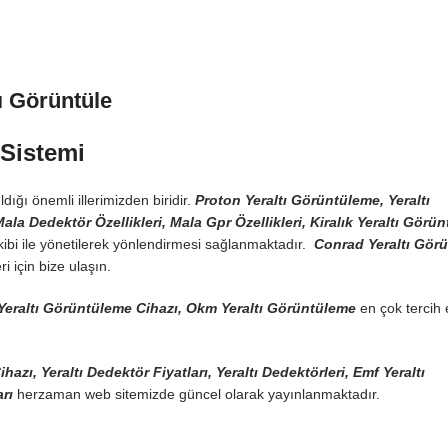
₺ 95.600,00.
fiyat:
₺ 65.700,00.
ı Görüntüle
 Sistemi
ığı önemli illerimizden biridir.
Proton Yeraltı Görüntüleme, Yeraltı
a Dedektör Özellikleri, Mala Gpr Özellikleri, Kiralık Yeraltı Görü
kibi ile yönetilerek yönlendirmesi sağlanmaktadır.
Conrad Yeraltı Gör
i için bize ulaşın.
 Yeraltı Görüntüleme Cihazı, Okm Yeraltı Görüntüleme
en çok tercih 
zı, Yeraltı Dedektör Fiyatları, Yeraltı Dedektörleri, Emf Yeraltı
rı
herzaman web sitemizde güncel olarak yayınlanmaktadır.