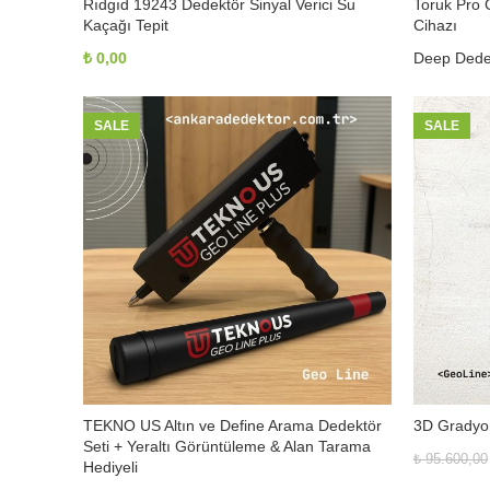
Rıdgıd 19243 Dedektör Sinyal Verici Su
Toruk Pro 
Kaçağı Tepit
Cihazı
₺
0,00
Deep Dede
SALE
SALE
TEKNO US Altın ve Define Arama Dedektör
3D Gradyom
Seti + Yeraltı Görüntüleme & Alan Tarama
₺
95.600,00
Hediyeli