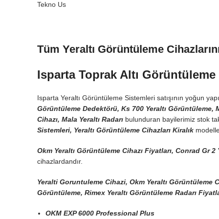
Tekno Us
Orijinal
Şu
₺
96.500,00
₺
120.000,00
fiyat:
andaki
Tüm Yeraltı Görüntüleme Cihazların
₺ 120.000,00.
fiyat:
₺ 96.500,00.
Isparta Toprak Altı Görüntüleme
Isparta Yeraltı Görüntüleme Sistemleri satışının yoğun yapıld
Görüntüleme Dedektörü, Ks 700 Yeraltı Görüntüleme, Mal
Cihazı, Mala Yeraltı Radarı
bulunduran bayilerimiz stok ta
Sistemleri, Yeraltı Görüntüleme Cihazları Kiralık
modeller
Okm Yeraltı Görüntüleme Cihazı Fiyatları, Conrad Gr 2
cihazlardandır.
Yeralti Goruntuleme Cihazi, Okm Yeraltı Görüntüleme Ciha
Görüntüleme, Rimex Yeraltı Görüntüleme Radarı Fiyatla
OKM EXP 6000 Professional Plus