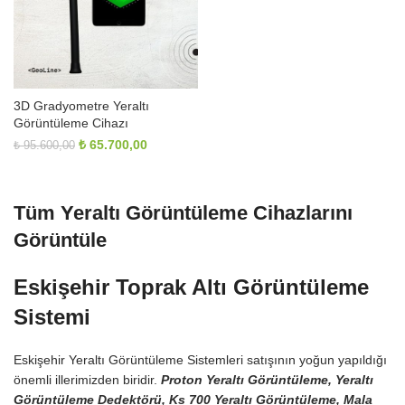
3D Gradyometre Yeraltı
Görüntüleme Cihazı
Orijinal
Şu
₺
65.700,00
₺
95.600,00
fiyat:
andaki
₺ 95.600,00.
fiyat:
₺ 65.700,00.
Tüm Yeraltı Görüntüleme Cihazlarını
Görüntüle
Eskişehir Toprak Altı Görüntüleme
Sistemi
Eskişehir Yeraltı Görüntüleme Sistemleri satışının yoğun yapıldığı
önemli illerimizden biridir.
Proton Yeraltı Görüntüleme, Yeraltı
Görüntüleme Dedektörü, Ks 700 Yeraltı Görüntüleme, Mala