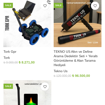
SALE
SALE
Tork Gpr
TEKNO US Altın ve Define
Arama Dedektör Seti + Yeraltı
Tork
Görüntüleme & Alan Tarama
Orijinal
Şu
₺
8.271,00
₺
9.000,00
Hediyeli
fiyat:
andaki
₺ 9.000,00.
fiyat:
Tekno Us
₺ 8.271,00.
Orijinal
Şu
₺
96.500,00
₺
120.000,00
fiyat:
andaki
₺ 120.000,00.
fiyat:
SALE
₺ 96.500,