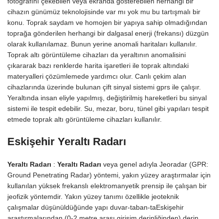
fotoğrafını çekebilen veya ekranda gösterebilen herhangi bir
cihazın günümüz teknolojisinde var mı yok mu bu tartışmalı bir
konu. Toprak saydam ve homojen bir yapıya sahip olmadığından
toprağa gönderilen herhangi bir dalgasal enerji (frekansı) düzgün
olarak kullanılamaz. Bunun yerine anomali haritaları kullanılır.
Toprak altı görüntüleme cihazları da yeraltının anomalisini
çıkararak bazı renklerde harita işaretleri ile toprak altındaki
materyalleri çözümlemede yardımcı olur. Canlı çekim alan
cihazlarında üzerinde bulunan çift sinyal sistemi gprs ile çalışır.
Yeraltında insan eliyle yapılmış, değiştirilmiş hareketleri bu sinyal
sistemi ile tespit edebilir. Su, mezar, boru, tünel gibi yapıları tespit
etmede toprak altı görüntüleme cihazları kullanılır.
Eskişehir Yeraltı Radarı
Yeraltı Radarı
:
Yeraltı Radarı
veya genel adıyla Jeoradar (GPR:
Ground Penetrating Radar) yöntemi, yakın yüzey araştırmalar için
kullanılan yüksek frekanslı elektromanyetik prensip ile çalışan bir
jeofizik yöntemdir. Yakın yüzey tanımı özellikle jeoteknik
çalışmalar düşünüldüğünde yapı duvar-taban-taEskişehir
araştırmalarından (0-2 metre arası girişim derinliğinden) derin