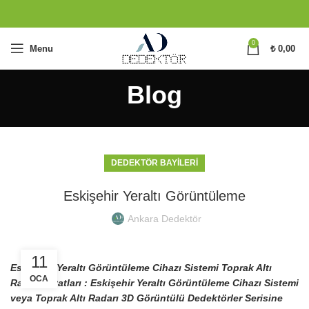
0
Menu
₺
0,00
Blog
DEDEKTÖR BAYILERI
Eskişehir Yeraltı Görüntüleme
Ankara Dedektör
11
Eskişehir Yeraltı Görüntüleme Cihazı Sistemi Toprak Altı
OCA
Radarı Fiyatları : Eskişehir Yeraltı Görüntüleme Cihazı Sistemi
veya Toprak Altı Radarı 3D Görüntülü Dedektörler Serisine