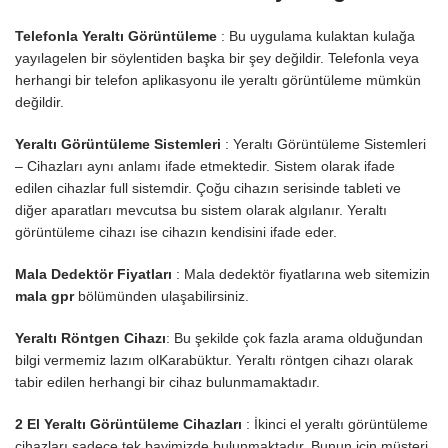
Telefonla Yeraltı Görüntüleme
: Bu uygulama kulaktan kulağa
yayılagelen bir söylentiden başka bir şey değildir. Telefonla veya
herhangi bir telefon aplikasyonu ile yeraltı görüntüleme mümkün
değildir.
Yeraltı Görüntüleme Sistemleri
: Yeraltı Görüntüleme Sistemleri
– Cihazları aynı anlamı ifade etmektedir. Sistem olarak ifade
edilen cihazlar full sistemdir. Çoğu cihazın serisinde tableti ve
diğer aparatları mevcutsa bu sistem olarak algılanır. Yeraltı
görüntüleme cihazı ise cihazın kendisini ifade eder.
Mala Dedektör Fiyatları
: Mala dedektör fiyatlarına web sitemizin
mala gpr
bölümünden ulaşabilirsiniz.
Yeraltı Röntgen Cihazı
: Bu şekilde çok fazla arama olduğundan
bilgi vermemiz lazım olKarabüktur. Yeraltı röntgen cihazı olarak
tabir edilen herhangi bir cihaz bulunmamaktadır.
2 El Yeraltı Görüntüleme Cihazları
: İkinci el yeraltı görüntüleme
cihazları sadece tek bayimizde bulunmaktadır. Bunun için müşteri