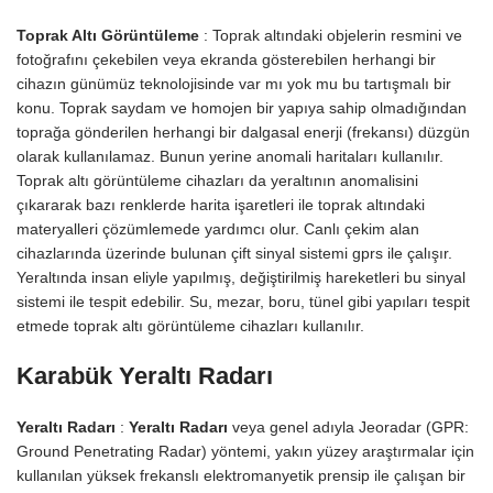
Toprak Altı Görüntüleme
: Toprak altındaki objelerin resmini ve
fotoğrafını çekebilen veya ekranda gösterebilen herhangi bir
cihazın günümüz teknolojisinde var mı yok mu bu tartışmalı bir
konu. Toprak saydam ve homojen bir yapıya sahip olmadığından
toprağa gönderilen herhangi bir dalgasal enerji (frekansı) düzgün
olarak kullanılamaz. Bunun yerine anomali haritaları kullanılır.
Toprak altı görüntüleme cihazları da yeraltının anomalisini
çıkararak bazı renklerde harita işaretleri ile toprak altındaki
materyalleri çözümlemede yardımcı olur. Canlı çekim alan
cihazlarında üzerinde bulunan çift sinyal sistemi gprs ile çalışır.
Yeraltında insan eliyle yapılmış, değiştirilmiş hareketleri bu sinyal
sistemi ile tespit edebilir. Su, mezar, boru, tünel gibi yapıları tespit
etmede toprak altı görüntüleme cihazları kullanılır.
Karabük Yeraltı Radarı
Yeraltı Radarı
:
Yeraltı Radarı
veya genel adıyla Jeoradar (GPR:
Ground Penetrating Radar) yöntemi, yakın yüzey araştırmalar için
kullanılan yüksek frekanslı elektromanyetik prensip ile çalışan bir