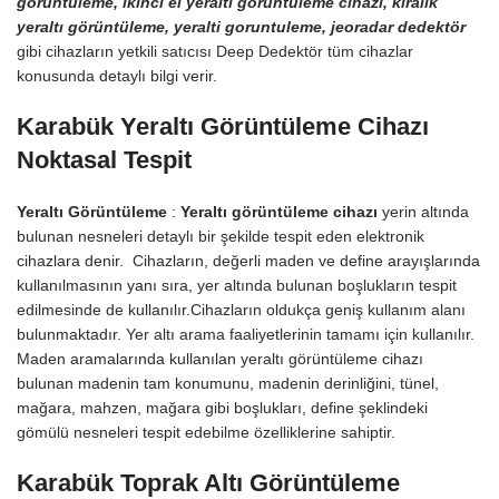
görüntüleme, ikinci el yeraltı görüntüleme cihazı, kiralık
yeraltı görüntüleme, yeralti goruntuleme, jeoradar dedektör
gibi cihazların yetkili satıcısı Deep Dedektör tüm cihazlar
konusunda detaylı bilgi verir.
Karabük Yeraltı Görüntüleme Cihazı
Noktasal Tespit
Yeraltı Görüntüleme
:
Yeraltı görüntüleme cihazı
yerin altında
bulunan nesneleri detaylı bir şekilde tespit eden elektronik
cihazlara denir. Cihazların, değerli maden ve define arayışlarında
kullanılmasının yanı sıra, yer altında bulunan boşlukların tespit
edilmesinde de kullanılır.Cihazların oldukça geniş kullanım alanı
bulunmaktadır. Yer altı arama faaliyetlerinin tamamı için kullanılır.
Maden aramalarında kullanılan yeraltı görüntüleme cihazı
bulunan madenin tam konumunu, madenin derinliğini, tünel,
mağara, mahzen, mağara gibi boşlukları, define şeklindeki
gömülü nesneleri tespit edebilme özelliklerine sahiptir.
Karabük Toprak Altı Görüntüleme