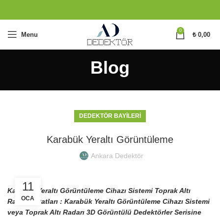
0
Menu
₺
0,00
Blog
DEDEKTÖR BAYILERI
Karabük Yeraltı Görüntüleme
Ankara Dedektör
11
Karabük Yeraltı Görüntüleme Cihazı Sistemi Toprak Altı
OCA
Radarı Fiyatları : Karabük Yeraltı Görüntüleme Cihazı Sistemi
veya Toprak Altı Radarı 3D Görüntülü Dedektörler Serisine