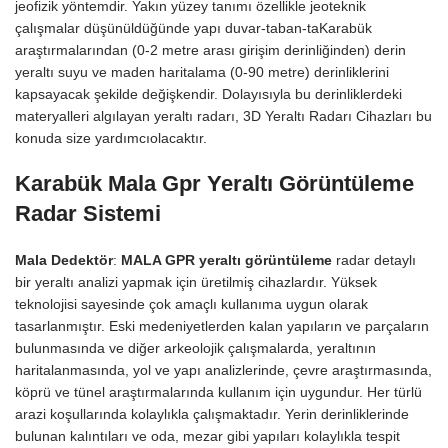
jeofizik yöntemdir. Yakın yüzey tanımı özellikle jeoteknik
çalışmalar düşünüldüğünde yapı duvar-taban-taKarabük
araştırmalarından (0-2 metre arası girişim derinliğinden) derin
yeraltı suyu ve maden haritalama (0-90 metre) derinliklerini
kapsayacak şekilde değişkendir. Dolayısıyla bu derinliklerdeki
materyalleri algılayan yeraltı radarı, 3D Yeraltı Radarı Cihazları bu
konuda size yardımcıolacaktır.
Karabük Mala Gpr Yeraltı Görüntüleme
Radar Sistemi
Mala Dedektör
:
MALA GPR yeraltı görüntüleme
radar detaylı
bir yeraltı analizi yapmak için üretilmiş cihazlardır. Yüksek
teknolojisi sayesinde çok amaçlı kullanıma uygun olarak
tasarlanmıştır. Eski medeniyetlerden kalan yapıların ve parçaların
bulunmasında ve diğer arkeolojik çalışmalarda, yeraltının
haritalanmasında, yol ve yapı analizlerinde, çevre araştırmasında,
köprü ve tünel araştırmalarında kullanım için uygundur. Her türlü
arazi koşullarında kolaylıkla çalışmaktadır. Yerin derinliklerinde
bulunan kalıntıları ve oda, mezar gibi yapıları kolaylıkla tespit