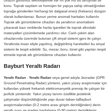
cihazın günümüz teknolojisinde var mı yok mu bu tartışmalı bir
konu. Toprak saydam ve homojen bir yapıya sahip olmadığından
toprağa gönderilen herhangi bir dalgasal enerji (frekansı) düzgün
olarak kullanılamaz. Bunun yerine anomali haritaları kullanılır.
Toprak altı görüntüleme cihazları da yeraltının anomalisini
çıkararak bazı renklerde harita işaretleri ile toprak altındaki
materyalleri çözümlemede yardımcı olur. Canlı çekim alan
cihazlarında üzerinde bulunan çift sinyal sistemi gprs ile çalışır.
Yeraltında insan eliyle yapılmış, değiştirilmiş hareketleri bu sinyal
sistemi ile tespit edebilir. Su, mezar, boru, tünel gibi yapıları tespit
etmede toprak altı görüntüleme cihazları kullanılır.
Bayburt Yeraltı Radarı
Yeraltı Radarı
:
Yeraltı Radarı
veya genel adıyla Jeoradar (GPR:
Ground Penetrating Radar) yöntemi, yakın yüzey araştırmalar için
kullanılan yüksek frekanslı elektromanyetik prensip ile çalışan bir
jeofizik yöntemdir. Yakın yüzey tanımı özellikle jeoteknik
çalışmalar düşünüldüğünde yapı duvar-taban-taBayburt
araştırmalarından (0-2 metre arası girişim derinliğinden) derin
yeraltı suyu ve maden haritalama (0-90 metre) derinliklerini