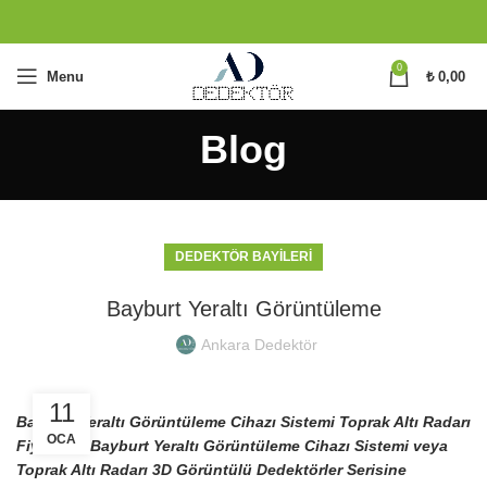
0
Menu
₺
0,00
Blog
DEDEKTÖR BAYILERI
Bayburt Yeraltı Görüntüleme
Ankara Dedektör
11
Bayburt Yeraltı Görüntüleme Cihazı Sistemi Toprak Altı Radarı
OCA
Fiyatları : Bayburt Yeraltı Görüntüleme Cihazı Sistemi veya
Toprak Altı Radarı 3D Görüntülü Dedektörler Serisine