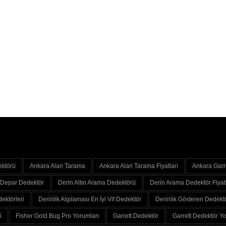
ektörü
Ankara Alan Tarama
Ankara Alan Tarama Fiyatları
Ankara Garr
Depar Dedektör
Derin Altın Arama Dedektörü
Derin Arama Dedektör Fiyatl
ektörleri
Derinlik Algılaması En İyi Vlf Dedektör
Derinlik Gösteren Dedekt
i
Fisher Gold Bug Pro Yorumları
Garrett Dedektör
Garrett Dedektör Yo