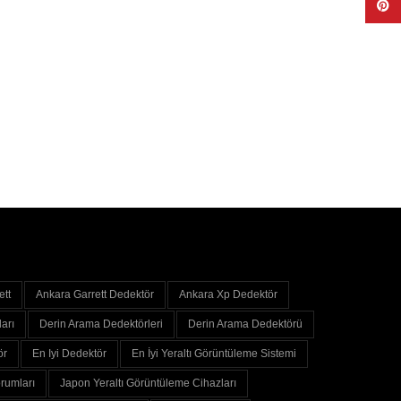
Pinte
ett
Ankara Garrett Dedektör
Ankara Xp Dedektör
arı
Derin Arama Dedektörleri
Derin Arama Dedektörü
ör
En Iyi Dedektör
En İyi Yeraltı Görüntüleme Sistemi
rumları
Japon Yeraltı Görüntüleme Cihazları