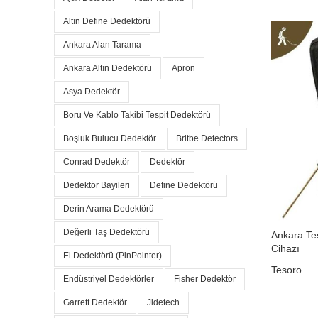
Altın Define Dedektörü
Ankara Alan Tarama
Ankara Altın Dedektörü
Apron
Asya Dedektör
Boru Ve Kablo Takibi Tespit Dedektörü
Boşluk Bulucu Dedektör
Britbe Detectors
Conrad Dedektör
Dedektör
Dedektör Bayileri
Define Dedektörü
Derin Arama Dedektörü
Değerli Taş Dedektörü
Ankara Tes
Cihazı
El Dedektörü (PinPointer)
Tesoro
Endüstriyel Dedektörler
Fisher Dedektör
₺
0,00
Garrett Dedektör
Jidetech