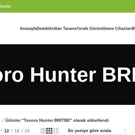
iyatlar
Anasayfa
Dedektör
Alan Tarama
Yeraltı Görüntüleme Cihazları
B
oro Hunter BR
a
Ürünler “Tesoro Hunter BRITBE” olarak etiketlendi
12
18
24