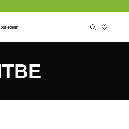
log
İletişim
ITBE