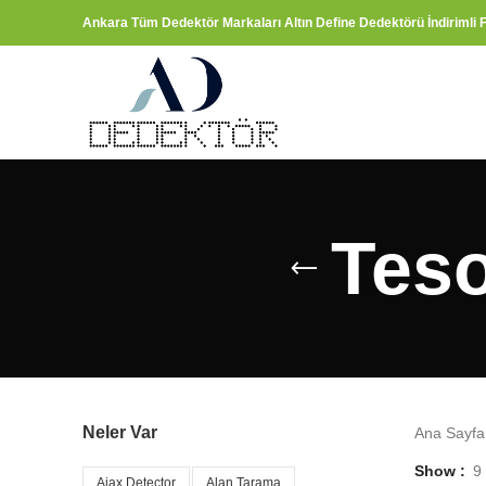
Ankara Tüm Dedektör Markaları Altın Define Dedektörü İndirimli F
Tes
Neler Var
Ana Sayf
Show
9
Ajax Detector
Alan Tarama