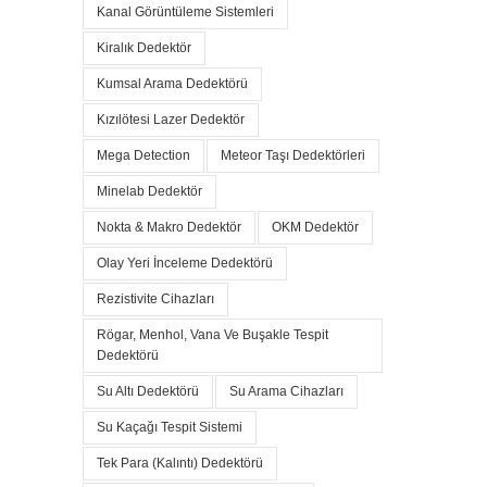
Kanal Görüntüleme Sistemleri
Kiralık Dedektör
Kumsal Arama Dedektörü
Kızılötesi Lazer Dedektör
Mega Detection
Meteor Taşı Dedektörleri
Minelab Dedektör
Nokta & Makro Dedektör
OKM Dedektör
Olay Yeri İnceleme Dedektörü
Rezistivite Cihazları
Rögar, Menhol, Vana Ve Buşakle Tespit
Dedektörü
Su Altı Dedektörü
Su Arama Cihazları
Su Kaçağı Tespit Sistemi
Tek Para (Kalıntı) Dedektörü