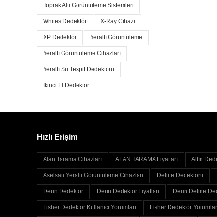
Toprak Altı Görüntüleme Sistemleri
Whites Dedektör
X-Ray Cihazı
XP Dedektör
Yeraltı Görüntüleme
Yeraltı Görüntüleme Cihazları
Yeraltı Su Tespit Dedektörü
İkinci El Dedektör
Hızlı Erişim
Alan Tarama Cihazları
ALAN TARAMA Fiyatları
Altın Ded
Aselsan Yeraltı Görüntüleme Cihazları
Define Dedektörü
Derin Dedektör
Derin Dedektör Fiyatları
Derin Define Ded
Fisher Dedektör Kullanıcı Yorumları
Fisher Dedektör Yorumlar