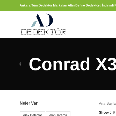
Ankara Tüm Dedektör Markaları Altın Define Dedektörü İndirimli F
Conrad X3
Neler Var
Ana Sayf
Show
9
Ajax Detector
Alan Tarama