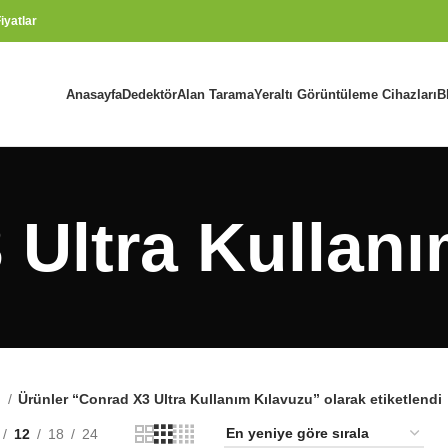
iyatlar
Anasayfa
Dedektör
Alan Tarama
Yeraltı Görüntüleme Cihazları
B
 Ultra Kullanı
a
Ürünler “Conrad X3 Ultra Kullanım Kılavuzu” olarak etiketlendi
12
18
24