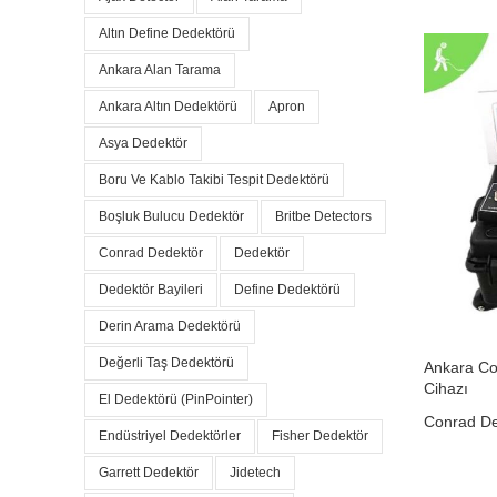
Altın Define Dedektörü
Ankara Alan Tarama
Ankara Altın Dedektörü
Apron
Asya Dedektör
Boru Ve Kablo Takibi Tespit Dedektörü
Boşluk Bulucu Dedektör
Britbe Detectors
Conrad Dedektör
Dedektör
Dedektör Bayileri
Define Dedektörü
Derin Arama Dedektörü
Değerli Taş Dedektörü
Ankara Co
Cihazı
El Dedektörü (PinPointer)
Conrad De
Endüstriyel Dedektörler
Fisher Dedektör
₺
0,00
Garrett Dedektör
Jidetech