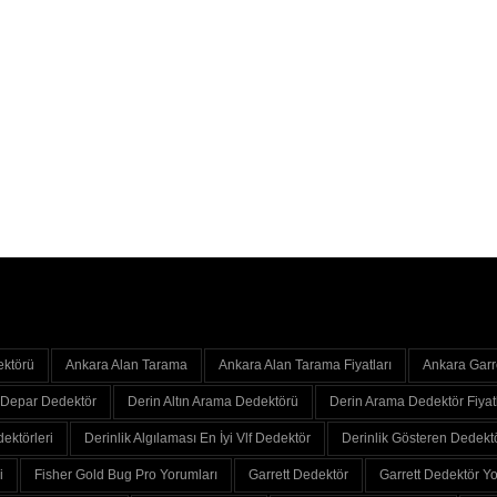
ektörü
Ankara Alan Tarama
Ankara Alan Tarama Fiyatları
Ankara Garr
Depar Dedektör
Derin Altın Arama Dedektörü
Derin Arama Dedektör Fiyatl
ektörleri
Derinlik Algılaması En İyi Vlf Dedektör
Derinlik Gösteren Dedekt
i
Fisher Gold Bug Pro Yorumları
Garrett Dedektör
Garrett Dedektör Yo