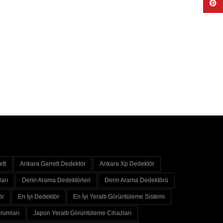
Pinte
ett
Ankara Garrett Dedektör
Ankara Xp Dedektör
arı
Derin Arama Dedektörleri
Derin Arama Dedektörü
ör
En Iyi Dedektör
En İyi Yeraltı Görüntüleme Sistemi
rumları
Japon Yeraltı Görüntüleme Cihazları