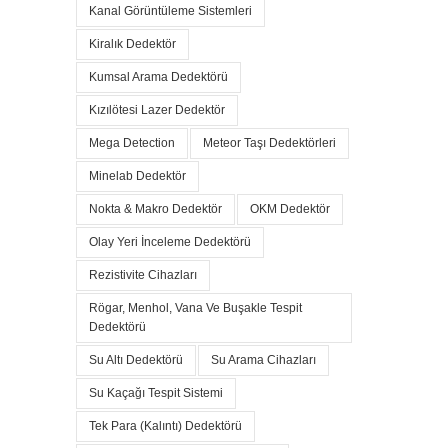
Kanal Görüntüleme Sistemleri
Kiralık Dedektör
Kumsal Arama Dedektörü
Kızılötesi Lazer Dedektör
Mega Detection
Meteor Taşı Dedektörleri
Minelab Dedektör
Nokta & Makro Dedektör
OKM Dedektör
Olay Yeri İnceleme Dedektörü
Rezistivite Cihazları
Rögar, Menhol, Vana Ve Buşakle Tespit
Dedektörü
Su Altı Dedektörü
Su Arama Cihazları
Su Kaçağı Tespit Sistemi
Tek Para (Kalıntı) Dedektörü