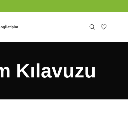
log
İletişim
m Kılavuzu