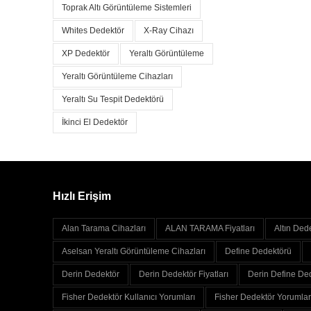
Toprak Altı Görüntüleme Sistemleri
Whites Dedektör
X-Ray Cihazı
XP Dedektör
Yeraltı Görüntüleme
Yeraltı Görüntüleme Cihazları
Yeraltı Su Tespit Dedektörü
İkinci El Dedektör
Hızlı Erişim
Alan Tarama Cihazları
ALAN TARAMA Fiyatları
Altın Ded
Aselsan Yeraltı Görüntüleme Cihazları
Define Dedektörü
Derin Dedektör
Derin Dedektör Fiyatları
Derin Define Ded
Fisher Dedektör Kullanıcı Yorumları
Fisher Dedektör Yorumlar