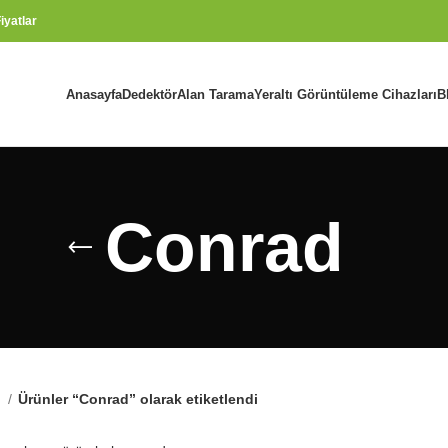
iyatlar
Anasayfa
Dedektör
Alan Tarama
Yeraltı Görüntüleme Cihazları
B
Conrad
a
Ürünler “Conrad” olarak etiketlendi