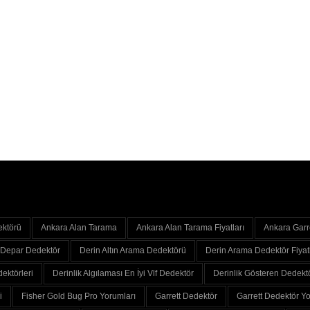
ektörü
Ankara Alan Tarama
Ankara Alan Tarama Fiyatları
Ankara Garr
Depar Dedektör
Derin Altın Arama Dedektörü
Derin Arama Dedektör Fiyatl
ektörleri
Derinlik Algılaması En İyi Vlf Dedektör
Derinlik Gösteren Dedekt
i
Fisher Gold Bug Pro Yorumları
Garrett Dedektör
Garrett Dedektör Yo