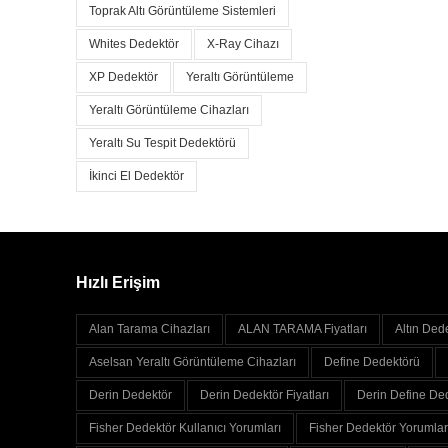
Toprak Altı Görüntüleme Sistemleri
Whites Dedektör
X-Ray Cihazı
XP Dedektör
Yeraltı Görüntüleme
Yeraltı Görüntüleme Cihazları
Yeraltı Su Tespit Dedektörü
İkinci El Dedektör
Hızlı Erişim
Alan Tarama Cihazları
ALAN TARAMA Fiyatları
Altın Ded
Aselsan Yeraltı Görüntüleme Cihazları
Define Dedektörü
Derin Dedektör
Derin Dedektör Fiyatları
Derin Define Ded
Fisher Dedektör Kullanıcı Yorumları
Fisher Dedektör Yorumlar