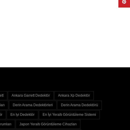
Pinte
ett
Ankara Garrett Dedektör
Ankara Xp Dedektör
arı
Derin Arama Dedektörleri
Derin Arama Dedektörü
ör
En Iyi Dedektör
En İyi Yeraltı Görüntüleme Sistemi
rumları
Japon Yeraltı Görüntüleme Cihazları