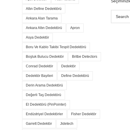
Seçiminiz
Altın Define Dedektörü
Ankara Alan Tarama
Ankara Altın Dedektörü
Apron
Asya Dedektör
Boru Ve Kablo Takibi Tespit Dedektörü
Boşluk Bulucu Dedektör
Britbe Detectors
Conrad Dedektör
Dedektör
Dedektör Bayileri
Define Dedektörü
Derin Arama Dedektörü
Değerli Taş Dedektörü
El Dedektörü (PinPointer)
Endüstriyel Dedektörler
Fisher Dedektör
Garrett Dedektör
Jidetech