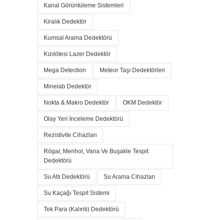
Kanal Görüntüleme Sistemleri
Kiralık Dedektör
Kumsal Arama Dedektörü
Kızılötesi Lazer Dedektör
Mega Detection
Meteor Taşı Dedektörleri
Minelab Dedektör
Nokta & Makro Dedektör
OKM Dedektör
Olay Yeri İnceleme Dedektörü
Rezistivite Cihazları
Rögar, Menhol, Vana Ve Buşakle Tespit
Dedektörü
Su Altı Dedektörü
Su Arama Cihazları
Su Kaçağı Tespit Sistemi
Tek Para (Kalıntı) Dedektörü